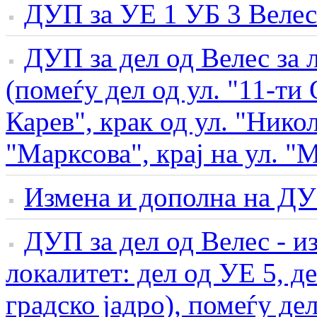
ДУП за УЕ 1 УБ 3 Велес
ДУП за дел од Велес за л
(помеѓу дел од ул. "11-ти
Карев", крак од ул. "Никол
"Марксова", крај на ул. "
Измена и дополна на ДУ
ДУП за дел од Велес - и
локалитет: дел од УЕ 5, д
градско јадро), помеѓу де