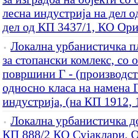
лесна индустрија на дел 
дел од КП 3437/1, КО Ори
Локална урбанистичка п
за стопански комлекс, со 
површини Г - (производст
односно класа на намена Г
индустрија, (на КП 1912, 
Локална урбанистичка д
КП 888/2 КО Сујаклари, 