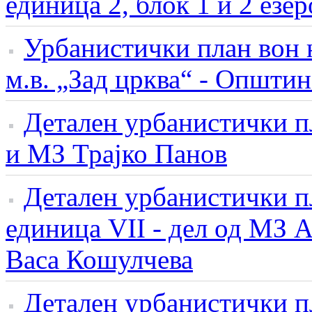
единица 2, блок 1 и 2 ез
Урбанистички план вон 
м.в. „Зад црква“ - Општи
Детален урбанистички п
и МЗ Трајко Панов
Детален урбанистички пл
единица VII - дел од МЗ 
Васа Кошулчева
Детален урбанистички п