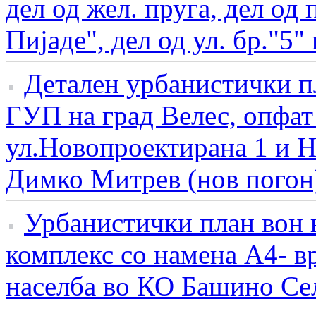
дел од жел. пруга, дел од
Пијаде", дел од ул. бр."5"
Детален урбанистички пл
ГУП на град Велес, опфа
ул.Новопроектирана 1 и Н
Димко Митрев (нов погон
Урбанистички план вон н
комплекс со намена А4- в
населба во КО Башино Се