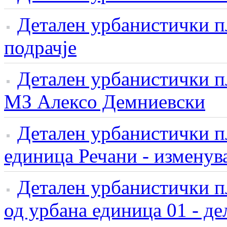
Детален урбанистички п
подрачје
Детален урбанистички п
МЗ Алексо Демниевски
Детален урбанистички пл
единица Речани - измену
Детален урбанистички пла
од урбана единица 01 - де