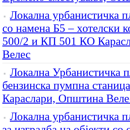
Локална урбанистичка п
со намена Б5 – хотелски 
500/2 и КП 501 КО Карасл
Велес
Локална Урбанистичка п
бензинска пумпна станица
Караслари, Општина Веле
Локална урбанистичка п
за изградба на објекти со